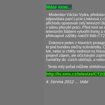
Máte mne...
Moderátor Václav Vydra, představi
odpovídala paní Lucie Linkeová z c
příchodu opanovali celý televizní š
v údivu přerušil práci. Před nimi se
televizním štábem vytvořili frontu 
překvapivé zážítky natočil štáb ČT
Dokonce jeden z hlavních protagon
to pod bundou slečny scénáristky. 
krk, nebo si chtěly sednout na hla
projevil zájem, ale očichávání zají
čumáčky do cizích obličejů, a nebo 
Tento milý pořad můžete shlédnou
http://tv.sms.cz/televize/C
4. června 2012 ... Vobr