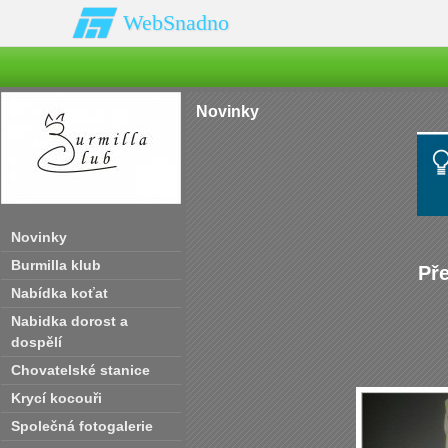
WebSnadno
Novinky
Novinky
Burmilla klub
Př
Nabídka koťat
Nabidka dorost a
dospělí
Chovatelské stanice
Krycí kocouři
Společná fotogalerie