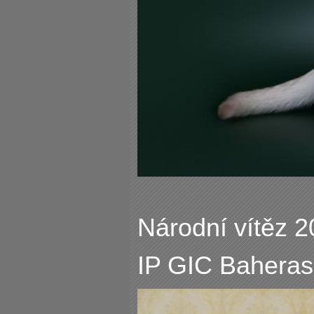
Národní vítěz 2
IP GIC Baheras