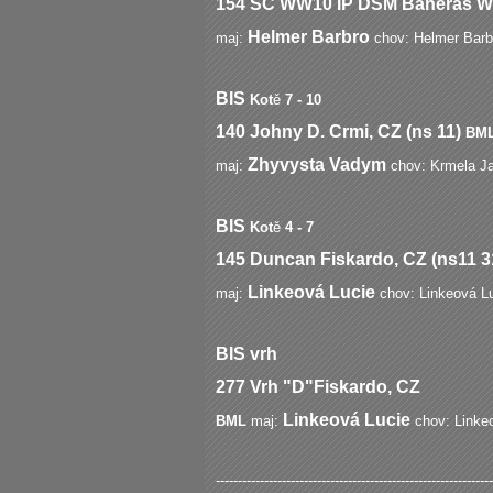
154
SC WW10 IP DSM Baheras Wb 
Helmer Barbro
maj:
chov: Helmer Barb
BIS
Kot
ě
7 - 10
140
Johny D. Crmi, CZ (ns 11)
B
Zhyvysta Vadym
maj:
chov: Krmela J
BIS
Kot
ě
4 - 7
145
Duncan Fiskardo, CZ (ns11 3
Linkeová Lucie
maj:
chov: Linkeová L
BIS vrh
277
Vrh "D"Fiska
Linkeová Lucie
BML
maj:
chov: Linke
---------------------------------------------------------------