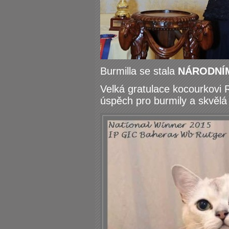
Burmilla se stala
NÁRODNÍM
Velká gratulace kocourkovi 
úspěch pro burmily a skvěl