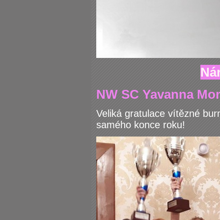
Nár
NW SC Yavanna Momo
Veliká gratulace vítězné bur
samého konce roku!