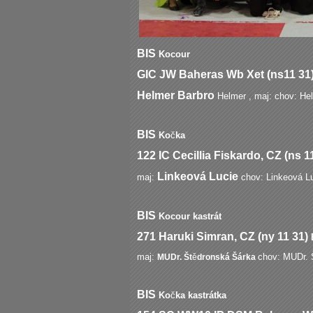
BIS
Kocour
GIC JW Baheras Wb Xet (ns11 31
Helmer Barbro
Helmer , maj: chov: He
BIS
Ko
č
ka
122
IC Cecillia Fiskardo, CZ (ns 1
Linkeová Lucie
maj:
chov: Linkeová L
BIS
Kocour kastrát
271
Haruki Simran, CZ (ny 11 31)
maj:
chov: MUDr. 
MUDr. Št
ě
dronská Šárka
BIS
Ko
č
ka kastrátka