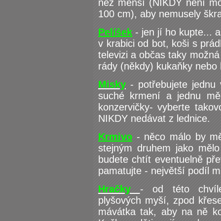
než menší (NIKDY není moc 
100 cm), aby nemusely škra
Pelíšek
- jen jí ho kupte... 
v krabici od bot, koši s prád
televizi a občas taky možná
rády (někdy) kukaňky nebo 
Misky
- potřebujete jednu
suché krmení a jednu měl
konzervičky- vyberte takov
NIKDY nedávat z lednice.
Krmivo
- něco málo by mě
stejným druhem jako mělo
budete chtít eventuelně přev
pamatujte - největší podíl 
Hračky
- od této chví
plyšových myší, zpod křes
mávátka tak, aby na ně koč