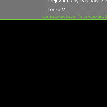
Přeji Vám, aby Váš další ži
Lenka V.
Administrace WebSnadno
|
Tvorba webových str