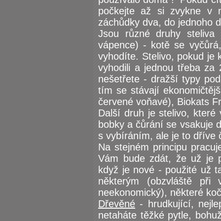
počkejte až si zvykne v
záchůdky dva, do jednoho d
Jsou různé druhy steliva
vápence) - kotě se vyčůrá
vyhodíte. Stelivo, pokud je 
vyhodili a jednou třeba za
nešetřete - dražší typy pod
tím se stávají ekonomičtějš
červené voňavé), Biokats Fr
Další druh je stelivo, které
bobky a čůrání se vsakuje do
s vybíráním, ale je to dříve č
Na stejném principu pracuj
Vám bude zdát, že už je p
když je nové - použité už t
některým (obzvláště při 
neekonomický), některé kočk
Dřevěné
- hrudkující, nejl
netaháte těžké pytle, bohu