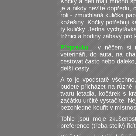
Kočky a děti mají mnoho spo
je a nikdy nevíte dopředu, 
roli - zmuchlaná kulička pa
kožešiny. Kočky potřebují 
ty kuličky. Jedna vychytávk
tržnici a hodiny zábavy pro 
Přepravku
- v něčem si m
veterináři, do auta, na cha
cestovat často nebo daleko, 
delší cesty.
A to je vpodstatě všechno
budete přicházet na různé 
tvaru letadla, kočárek s kr
začátku určitě vystačíte. Nej
bezohledné kouřit v místnost
Tohle jsou moje zkušenost
preference (třeba steliv) ř