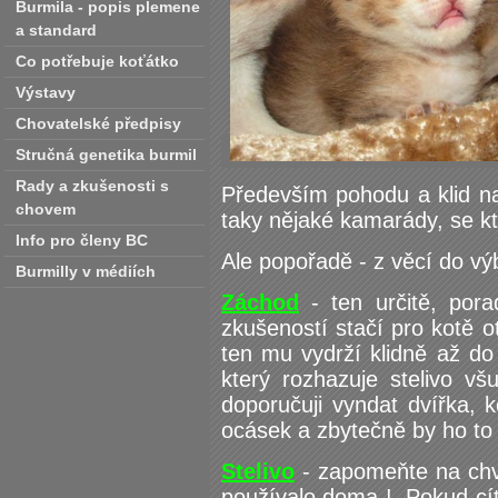
Burmila - popis plemene
a standard
Co potřebuje koťátko
Výstavy
Chovatelské předpisy
Stručná genetika burmil
Rady a zkušenosti s
Především pohodu a klid n
chovem
taky nějaké kamarády, se kte
Info pro členy BC
Ale popořadě - z věcí do vý
Burmilly v médiích
Záchod
- ten určitě, pora
zkušeností stačí pro kotě 
ten mu vydrží klidně až do
který rozhazuje stelivo v
doporučuji vyndat dvířka,
ocásek a zbytečně by ho to
Stelivo
- zapomeňte na chvi
používalo doma ! Pokud cítíte