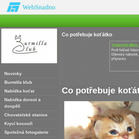
WebSnadno
Co potřebuje koťátko
Vybavení dílen 
Profi Nářadí Nástr
Dílenský nábytek,
přípravky
Novinky
Burmilla klub
Co potřebuje koťá
Nabídka koťat
Nabidka dorost a
dospělí
Chovatelské stanice
Krycí kocouři
Společná fotogalerie