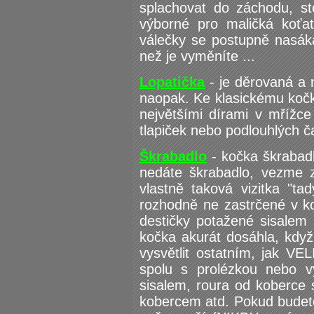
splachovat do záchodu, st
výborné pro maličká koťata
válečky se postupně nasáká
než je vyměníte ...
Lopatička
- je děrovaná a 
naopak. Ke klasickému kočkol
největšími dírami v mřížce
tlapiček nebo podlouhlých č
Škrabadlo
- kočka škrabadlo
nedáte škrabadlo, vezme z
vlastně taková vizitka "t
rozhodně ne zastrčené v ko
destičky potažené sisalem
kočka akurát dosáhla, když
vysvětlit ostatním, jak VE
spolu s prolézkou nebo v
sisalem, roura od koberce
kobercem atd. Pokud budete 