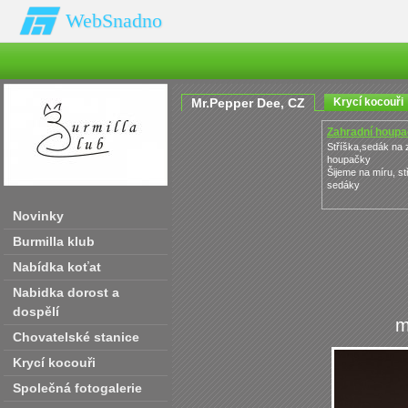
WebSnadno
Mr.Pepper Dee‚ CZ
Krycí kocouři
Zahradní houpač
Stříška,sedák na 
houpačky
Šijeme na míru, st
sedáky
Novinky
Burmilla klub
Nabídka koťat
Nabidka dorost a
dospělí
m
Chovatelské stanice
Krycí kocouři
Společná fotogalerie