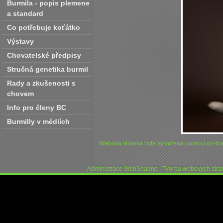
Burmila - popis plemene
a standard
Co potřebuje koťátko
Výstavy
Chovatelské předpisy
Stručná genetika burmil
Rady a zkušenosti s
chovem
Info pro členy BC
Burmilly v médiích
Webová stránka byla vytvořena pomocí on-li
Administrace WebSnadno
|
Tvorba webových str