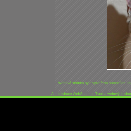
Webová stránka byla vytvořena pomocí on-li
Administrace WebSnadno
|
Tvorba webových str