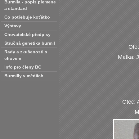
Burmila - popis plemene
a standard
Co potřebuje koťátko
Výstavy
Chovatelské předpisy
Stručná genetika burmil
Ote
Rady a zkušenosti s
Matka: 
chovem
Info pro členy BC
Burmilly v médiích
Otec: 
M