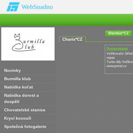
WebSnadno
Blandus*CZ
Charis*CZ
Repasované
Turbodmychadl
Vstřikovače Střed 
repas
Turbo díly Vstřik
www.pmnd.cz
Novinky
Burmilla klub
Nabídka koťat
Nabidka dorost a
dospělí
Chovatelské stanice
Krycí kocouři
Společná fotogalerie