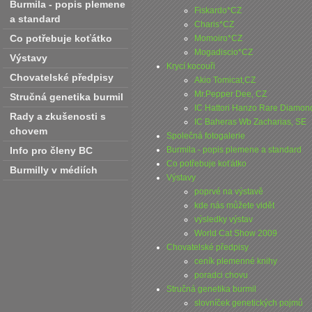
Burmila - popis plemene
Fiskardo*CZ
a standard
Charis*CZ
Co potřebuje koťátko
Momoiro*CZ
Mogadiscio*CZ
Výstavy
Krycí kocouři
Chovatelské předpisy
Akio Tomicat‚CZ
Mr.Pepper Dee‚ CZ
Stručná genetika burmil
IC Hattori Hanzo Rare Diamon
Rady a zkušenosti s
IC Baheras Wb Zacharias‚ SE
chovem
Společná fotogalerie
Info pro členy BC
Burmila - popis plemene a standard
Co potřebuje koťátko
Burmilly v médiích
Výstavy
poprvé na výstavě
kde nás můžete vidět
výsledky výstav
World Cat Show 2009
Chovatelské předpisy
ceník plemenné knihy
poradci chovu
Stručná genetika burmil
slovníček genetických pojmů