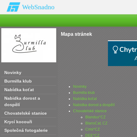
WebSnadno
Mapa stránek
Novinky
Burmilla klub
Novinky
Nabídka koťat
Burmilla klub
Nabidka dorost a
Nabídka koťat
dospělí
Nabidka dorost a dospělí
Chovatelské stanice
Chovatelské stanice
Blandus*CZ
Krycí kocouři
BlansCat‚ CZ
Crmi*CZ
Společná fotogalerie
DEE*CZ