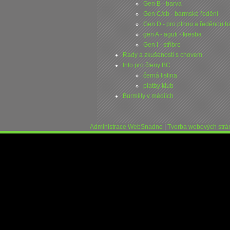
Gen B - barva
Gen C/cb - barmské ředění
Gen D - pro plnou a ředěnou b
gen A - aguti - kresba
Gen I - stříbro
Rady a zkušenosti s chovem
Info pro členy BC
černá listina
platby klub
Burmilly v médiích
Administrace WebSnadno
|
Tvorba webových str